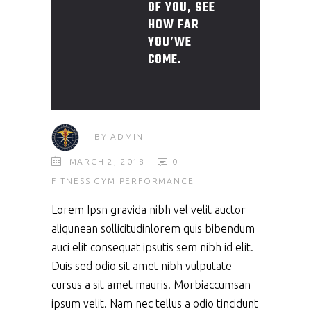
OF YOU, SEE
HOW FAR
YOU’WE
COME.
BY
ADMIN
MARCH 2, 2018
0
FITNESS
GYM
PERFORMANCE
Lorem Ipsn gravida nibh vel velit auctor
aliqunean sollicitudinlorem quis bibendum
auci elit consequat ipsutis sem nibh id elit.
Duis sed odio sit amet nibh vulputate
cursus a sit amet mauris. Morbiaccumsan
ipsum velit. Nam nec tellus a odio tincidunt