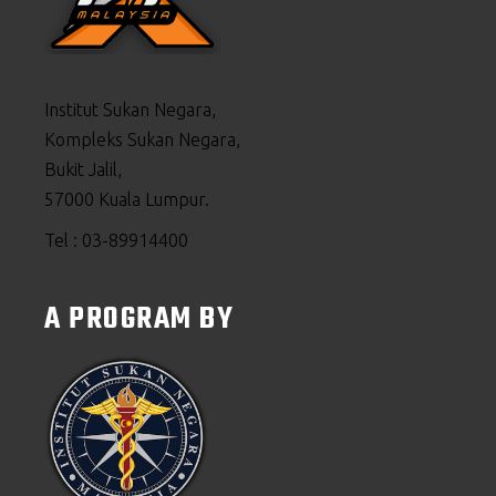
Institut Sukan Negara,
Kompleks Sukan Negara,
Bukit Jalil,
57000 Kuala Lumpur.
Tel : 03-89914400
A PROGRAM BY