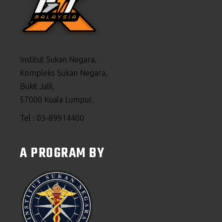
Institut Sukan Negara,
Kompleks Sukan Negara,
Bukit Jalil,
57000 Kuala Lumpur.
Tel : 03-89914400
A PROGRAM BY