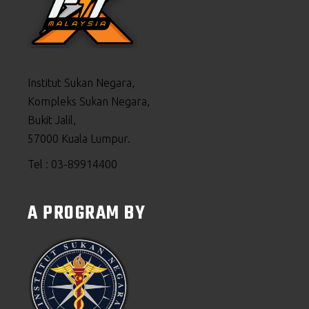
Institut Sukan Negara,
Kompleks Sukan Negara,
Bukit Jalil,
57000 Kuala Lumpur.
Tel : 03-89914400
A PROGRAM BY