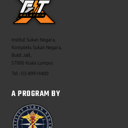
Institut Sukan Negara,
Kompleks Sukan Negara,
Bukit Jalil,
57000 Kuala Lumpur.
Tel : 03-89914400
A PROGRAM BY